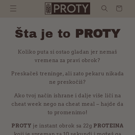
Preskoči
Korpa
Šta je to
PROTY
Koliko puta si ostao gladan jer nemaš
vremena za pravi obrok?
Preskačeš treninge, ali zato pekaru nikada
ne preskočiš?
Ako tvoj način ishrane i dalje više liči na
cheat week nego na cheat meal – hajde da
to promenimo!
PROTY
je instant obrok sa 22g
PROTEINA
koji je spreman za 10 sekundi i možeš ga