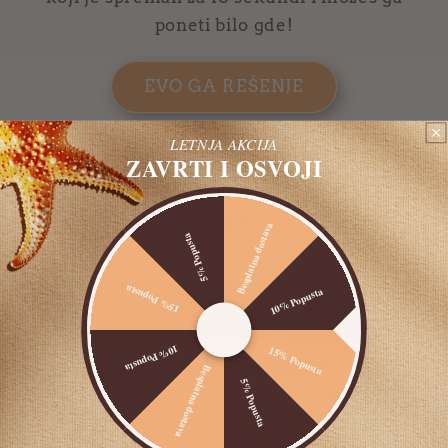
poneti bilo gde!
EVO GA REŠENJE
LETNJA AKCIJA
ZAVRTI I OSVOJI
PROTEINSKI INSTANT
OBROK -
PROTY
Besplatna dostava
5% Popusta
15% Popusta
10% Popusta
10% Popusta
15% Popusta
Besplatna dostava
5% Popusta